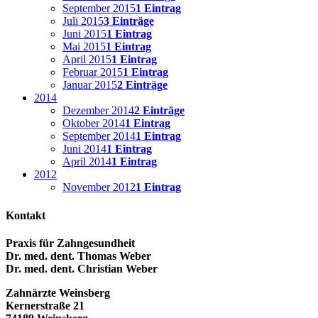
September 2015
1 Eintrag
Juli 2015
3 Einträge
Juni 2015
1 Eintrag
Mai 2015
1 Eintrag
April 2015
1 Eintrag
Februar 2015
1 Eintrag
Januar 2015
2 Einträge
2014
Dezember 2014
2 Einträge
Oktober 2014
1 Eintrag
September 2014
1 Eintrag
Juni 2014
1 Eintrag
April 2014
1 Eintrag
2012
November 2012
1 Eintrag
Kontakt
Praxis für Zahngesundheit
Dr. med. dent. Thomas Weber
Dr. med. dent. Christian Weber
Zahnärzte Weinsberg
Kernerstraße 21