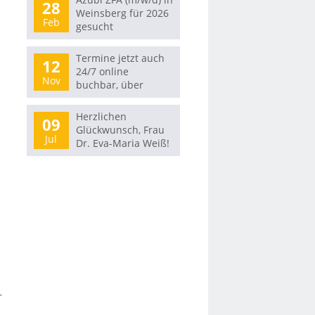
28
Weinsberg für 2026
Feb
gesucht
Termine jetzt auch
12
24/7 online
Nov
buchbar, über
Doctolib!
Herzlichen
09
Glückwunsch, Frau
Jul
Dr. Eva-Maria Weiß!
r