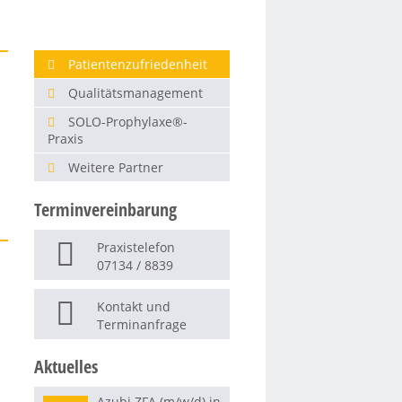
Patientenzufriedenheit
Qualitätsmanagement
SOLO-Prophylaxe®-
Praxis
Weitere Partner
Terminvereinbarung
Praxistelefon
07134 / 8839
Kontakt und
Terminanfrage
Aktuelles
Azubi ZFA (m/w/d) in