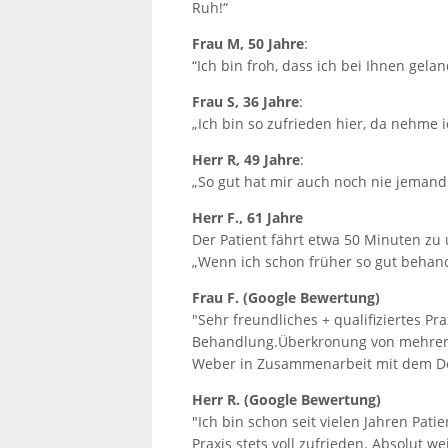
Ruh!“
Frau M, 50 Jahre
:
“Ich bin froh, dass ich bei Ihnen gela
Frau S, 36 Jahre
:
„Ich bin so zufrieden hier, da nehme i
Herr R, 49 Jahre
:
„So gut hat mir auch noch nie jemand d
Herr F., 61 Jahre
Der Patient fährt etwa 50 Minuten zu
„Wenn ich schon früher so gut behand
Frau F. (Google Bewertung)
"Sehr freundliches + qualifiziertes P
Behandlung.Überkronung von mehrere
Weber in Zusammenarbeit mit dem De
Herr R. (Google Bewertung)
"Ich bin schon seit vielen Jahren Pat
Praxis stets voll zufrieden. Absolut w