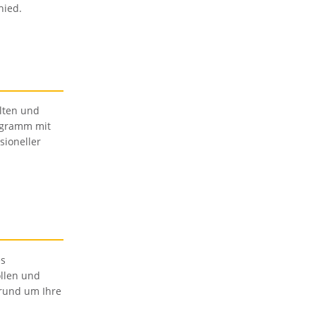
hied.
alten und
ogramm mit
ioneller
es
llen und
 rund um Ihre