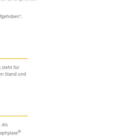
ufgehoben“.
 steht für
en Stand und
 Als
®
rophylaxe