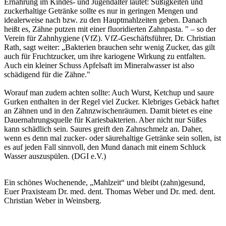
Ernährung im Kindes- und Jugendalter lautet: Süßigkeiten und
zuckerhaltige Getränke sollte es nur in geringen Mengen und
idealerweise nach bzw. zu den Hauptmahlzeiten geben. Danach
heißt es, Zähne putzen mit einer fluoridierten Zahnpasta. " – so der
Verein für Zahnhygiene (VfZ). VfZ-Geschäftsführer, Dr. Christian
Rath, sagt weiter: „Bakterien brauchen sehr wenig Zucker, das gilt
auch für Fruchtzucker, um ihre kariogene Wirkung zu entfalten.
Auch ein kleiner Schuss Apfelsaft im Mineralwasser ist also
schädigend für die Zähne."
Worauf man zudem achten sollte: Auch Wurst, Ketchup und saure
Gurken enthalten in der Regel viel Zucker. Klebriges Gebäck haftet
an Zähnen und in den Zahnzwischenräumen. Damit bietet es eine
Dauernahrungsquelle für Kariesbakterien. Aber nicht nur Süßes
kann schädlich sein. Saures greift den Zahnschmelz an. Daher,
wenn es denn mal zucker- oder säurehaltige Getränke sein sollen, ist
es auf jeden Fall sinnvoll, den Mund danach mit einem Schluck
Wasser auszuspülen. (DGI e.V.)
Ein schönes Wochenende, „Mahlzeit“ und bleibt (zahn)gesund,
Euer Praxisteam Dr. med. dent. Thomas Weber und Dr. med. dent.
Christian Weber in Weinsberg.